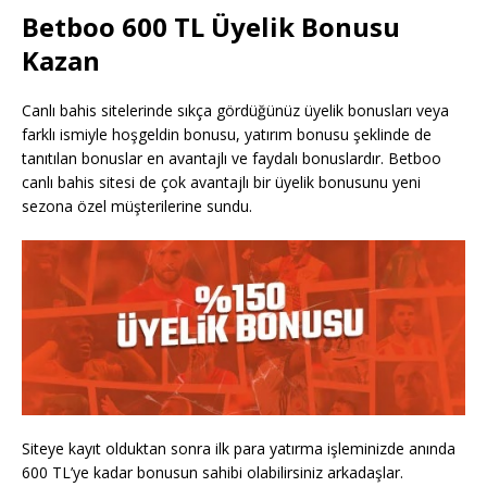
Betboo 600 TL Üyelik Bonusu
Kazan
Canlı bahis sitelerinde sıkça gördüğünüz üyelik bonusları veya
farklı ismiyle hoşgeldin bonusu, yatırım bonusu şeklinde de
tanıtılan bonuslar en avantajlı ve faydalı bonuslardır. Betboo
canlı bahis sitesi de çok avantajlı bir üyelik bonusunu yeni
sezona özel müşterilerine sundu.
Siteye kayıt olduktan sonra ilk para yatırma işleminizde anında
600 TL’ye kadar bonusun sahibi olabilirsiniz arkadaşlar.