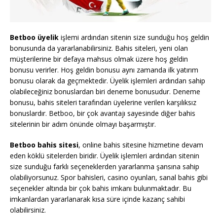
Betboo üyelik
işlemi ardından sitenin size sunduğu hoş geldin
bonusunda da yararlanabilirsiniz. Bahis siteleri, yeni olan
müşterilerine bir defaya mahsus olmak üzere hoş geldin
bonusu verirler. Hoş geldin bonusu aynı zamanda ilk yatırım
bonusu olarak da geçmektedir. Üyelik işlemleri ardından sahip
olabileceğiniz bonuslardan biri deneme bonusudur. Deneme
bonusu, bahis siteleri tarafından üyelerine verilen karşılıksız
bonuslardır. Betboo, bir çok avantajı sayesinde diğer bahis
sitelerinin bir adım önünde olmayı başarmıştır.
Betboo bahis sitesi
, online bahis sitesine hizmetine devam
eden köklü sitelerden biridir. Üyelik işlemleri ardından sitenin
size sunduğu farklı seçeneklerden yararlanma şansına sahip
olabiliyorsunuz. Spor bahisleri, casino oyunları, sanal bahis gibi
seçenekler altında bir çok bahis imkanı bulunmaktadır. Bu
imkanlardan yararlanarak kısa süre içinde kazanç sahibi
olabilirsiniz.